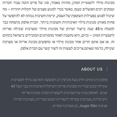
מכונות מילוי לתעשיית המזון, מהוות כאמור, סוג של פריט חובה עבור חברות
ועסקים רבים הפועלים בענף, כאשר בכדי למנוע מצבים של תקלות חוזרות – מה
שיכול לפגוע בפעילות השוטפת של העסק, קיימת חשיבות גבוהה לא להתפשר על
פחות מאותן מכונות מילוי האיכותיות והטובות ביותר. חברת אלפק מתמחה כבר
למעלה מ-45 שנה בייצור ושיווק של מכונות מילוי ומערכות שקילה ואריזה
לתעשיית המזון – וכיום, היא נחשבת לאחד מהמותגים המובילים בישראל בתחום
זה. אז אם אתם תרים אחר מכונת מילוי או מחפשים מכונת אריזה או מערכת
שקילה, כל מה שאתם צריכים לעשות זה ליצור קשר עם חברת אלפק.
ABOUT US
אלפק הינו מותג ותיק בעל מוניטין רב ולמעשה הוא שם נרדף למערכות
שקילה קומבינטוריות ומכונות אריזה ורטיקליות איכותיות כבר מעל 45
שנים. לאלפק מגוון של מערכות לתעשיות המזון: מכונות אריזה
ורטיקליות, מערכות שקילה לינאריות וקומבינטוריות, מערכות למילוי
אבקות Auger filler, וכן מערכות סוף-קו.