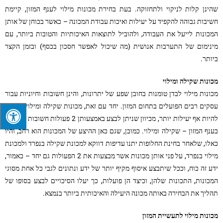
שהינן קלות לניקוי ולתחזוקה. בעת בחירת מכונות מילוי לענף המזון, קיימת
חשיבות גבוהה להקפיד על יעילות ואיכות עבודת המכונה – כאשר בכוחן של אותן
המכונות לייעל את העבודה, ולהוביל לתוצאות האיכותיות והטובות ביותר, עם
מינימום של התערבות אנושית (מה שיכול לאפשר חסכון בכסף) ובזמן הקצר
ביותר.
מכונות שקילה ומילוי
מכונות מילוי לבדן טומנות בחובן שפע של יתרונות, והינן חשובות וחיוניות עבור
עסקים רבים הפועלים בתחום המזון. יחד עם זאת, מכונות שקילה ומילוי, יכולות
להיות אף יעילות יותר, מכיוון שניתן לבצע באמצעותן 2 פעולות חשובות וחיוניות
בענף המזון – שקילה ומילוי. כמובן, שגם כאן ההיצע של המכונות הוא רחב, והיו
כאלו, שלאחר בחינת החלופות יתנו עדיפות דווקא למכונת שקילה בנפרד ולמכונת
מילוי בנפרד, על פני אותן מכונות אשר מבצעות את 2 הפעולות גם יחד – כאמור,
ידע זה כוח, וככל שיתבצע איסוף מקיף יותר של ידע ונתונים לגבי כל אחת מסוגי
המכונות, התכונות שלהן, וכיצד הן פועלות, כך יעלו הסיכויים לבצע בסופו של
תהליך את הבחירה באותה מכונה היעילה והאיכותית ביותר בנמצא.
מכונות מילוי לתעשיית המזון