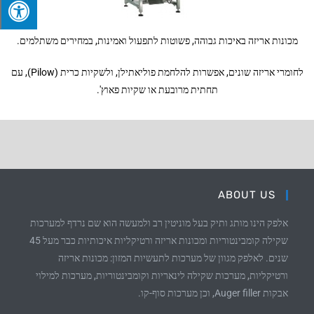
מכונות אריזה באיכות גבוהה, פשוטות לתפעול ואמינות, במחירים משתלמים.
לחומרי אריזה שונים, אפשרות להלחמת פוליאתילן, ולשקיות כרית (Pilow), עם
תחתית מרובעת או שקיות פאוץ'.
ABOUT US
אלפק הינו מותג ותיק בעל מוניטין רב ולמעשה הוא שם נרדף למערכות
שקילה קומבינטוריות ומכונות אריזה ורטיקליות איכותיות כבר מעל 45
שנים. לאלפק מגוון של מערכות לתעשיות המזון: מכונות אריזה
ורטיקליות, מערכות שקילה לינאריות וקומבינטוריות, מערכות למילוי
אבקות Auger filler, וכן מערכות סוף-קו.