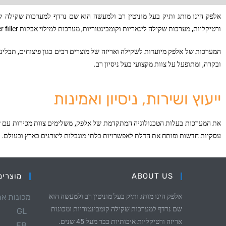
ורטיקליות, מערכות שקילה לינאריות וקומבינטוריות, מערכות למילוי אבקות
 filler
המערכות של אלפק מיועדות לשקילה ואריזה של מוצרים רבים כגון פיצוחים, תבלינים
ובקרה, ומתופעל על צוות מקצועי בעל ניסיון רב.
ייעוץ ושירות, ניסיון ואמינות
את המערכות בעלות הטכנולוגיה המתקדמת של אלפק, משלימים צוות מכירות עם שנים
עסקיות חדשות ופותח את הדלת לאפשרויות בלתי מוגבלות ליצרנים בארץ ובעולם.
ABOUT US
מוצרים
אלפק הינו מותג ותיק בעל מוניטין רב ולמעשה הוא
מכונות אר
שם נרדף למערכות שקילה קומבינטוריות ומכונות
GL
אריזה ורטיקליות איכותיות כבר מעל 45 שנים.
EB