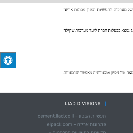
ות שקילה קומבינטוריות ומכונות אריזה ורטיקליות איכותיות כבר מעל 45 שנים. לאלפק מגוון של מערכות לתעשיות המזון: מכונות אריזה
מותג נמצא בבעלות חברת ליעד מערכות שקילה
ח של ניסיון וטכנולוגיה מאפשר הזדמנויות
LIAD DIVISIONS
תעשיית הבטון – cement.liad.co.il
פתרונות אריזה – elpack.com
חדשנות בתעשיית הפלסטיק –