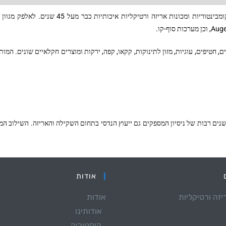
אלפק הינו מותג ותיק בעל מוניטין רב ולמעשה הוא שם נרדף למערכ
Auger
, וכן מערכות סוף-קו.
, חטיפים, עוגיות, מזון לתינוקות, קקאו, קפה, ירקות ומוצרים חקלאיים שונים. ה
 רבות של ניסיון המספקים גם ייעוץ הנדסי בתחום השקילה והאריזה. השילוב המנצ
אודות
יזה ורטיקליות
אודות
אודותינו
היסטוריה